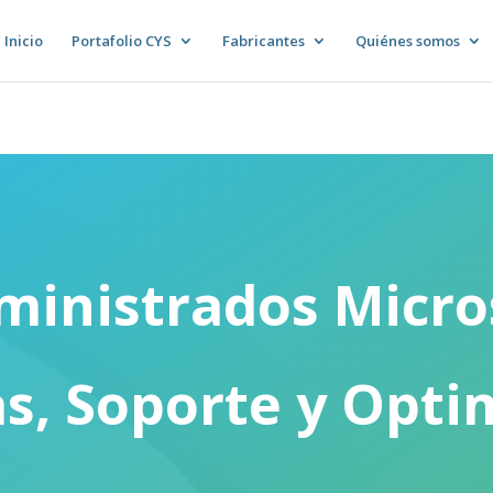
Inicio
Portafolio CYS
Fabricantes
Quiénes somos
ministrados Micro
as, Soporte y Opti