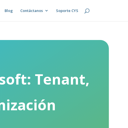
Blog
Contáctanos
Soporte CYS
soft: Tenant,
mización