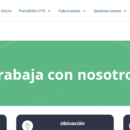
Inicio
Portafolio CYS
Fabricantes
Quiénes somos
rabaja con nosotr
Ubicación
